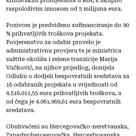
klimatskim promjenama u BiH, s ukupno
raspoloživim iznosom od 5 milijuna eura.
Pozivom je predviđeno sufinanciranje do 90
% prihvatljivih troškova projekata.
Povjerenstvo za odabir provelo je
administrativnu provjeru te je ministrica
zaštite okoliša i zelene tranzicije Marija
Vučković, na njihov prijedlog, donijela
Odluku o dodjeli bespovratnih sredstava za
16 odabranih projekata u vrijednosti od
4.516.011,55 eura prihvatljivih troškova, a
od čega je 4.061.969,61 eura bespovratnih
sredstava.
Obuhvaćeni su Hercegovačko-neretvanska,
Zapadnohercegovačka, Hercegbosanska,