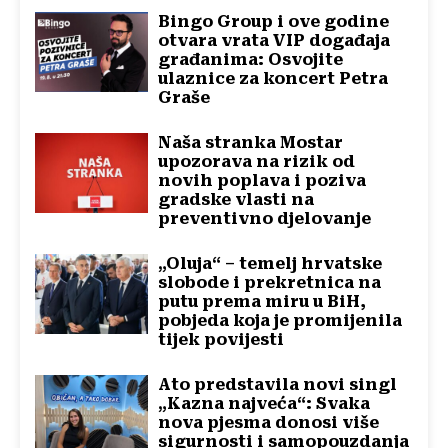
Bingo Group i ove godine
otvara vrata VIP događaja
građanima: Osvojite
ulaznice za koncert Petra
Graše
Naša stranka Mostar
upozorava na rizik od
novih poplava i poziva
gradske vlasti na
preventivno djelovanje
„Oluja“ – temelj hrvatske
slobode i prekretnica na
putu prema miru u BiH,
pobjeda koja je promijenila
tijek povijesti
Ato predstavila novi singl
„Kazna najveća“: Svaka
nova pjesma donosi više
sigurnosti i samopouzdanja