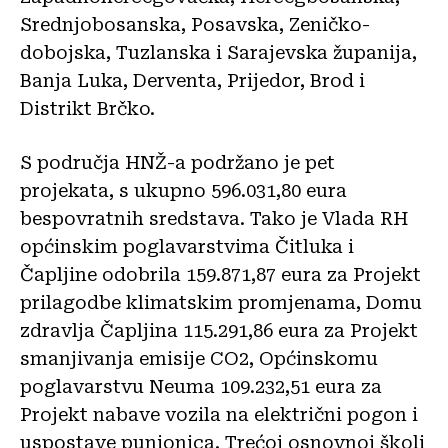
Srednjobosanska, Posavska, Zeničko-
dobojska, Tuzlanska i Sarajevska županija,
Banja Luka, Derventa, Prijedor, Brod i
Distrikt Brčko.
S područja HNŽ-a podržano je pet
projekata, s ukupno 596.031,80 eura
bespovratnih sredstava. Tako je Vlada RH
općinskim poglavarstvima Čitluka i
Čapljine odobrila 159.871,87 eura za Projekt
prilagodbe klimatskim promjenama, Domu
zdravlja Čapljina 115.291,86 eura za Projekt
smanjivanja emisije CO2, Općinskomu
poglavarstvu Neuma 109.232,51 eura za
Projekt nabave vozila na električni pogon i
uspostave punionica, Trećoj osnovnoj školi