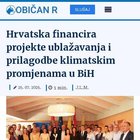
OBIČAN R
SLUŠAJ
Hrvatska financira
projekte ublažavanja i
prilagodbe klimatskim
promjenama u BiH
J.L.M.
1
min.
25. 07. 2025.