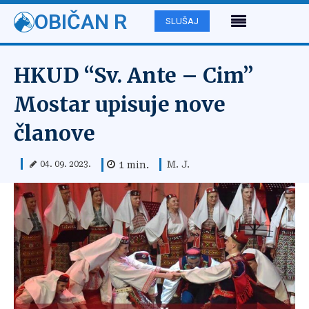
OBIČAN R
SLUŠAJ
HKUD “Sv. Ante – Cim”
Mostar upisuje nove
članove
M. J.
1
min.
04. 09. 2023.