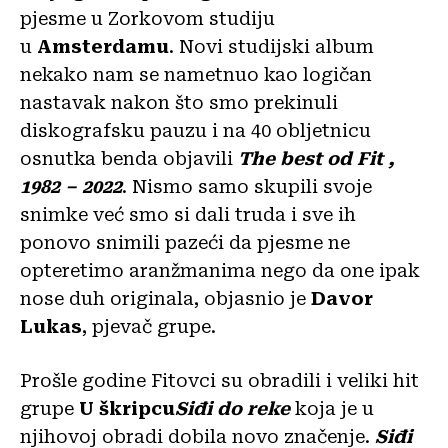
pjesme u Zorkovom studiju
u
Amsterdamu
. Novi studijski album
nekako nam se nametnuo kao logičan
nastavak nakon što smo prekinuli
diskografsku pauzu i na 40 obljetnicu
osnutka benda objavili
The best od Fit ,
1982 – 2022
. Nismo samo skupili svoje
snimke već smo si dali truda i sve ih
ponovo snimili pazeći da pjesme ne
opteretimo aranžmanima nego da one ipak
nose duh originala, objasnio je
Davor
Lukas
, pjevač grupe.
Prošle godine Fitovci su obradili i veliki hit
grupe
U škripcu
Siđi do reke
koja je u
njihovoj obradi dobila novo značenje.
Siđi