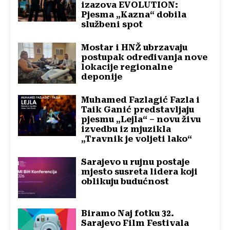
izazova EVOLUTION:
Pjesma „Kazna“ dobila
službeni spot
Mostar i HNŽ ubrzavaju
postupak određivanja nove
lokacije regionalne
deponije
Muhamed Fazlagić Fazla i
Taik Ganić predstavljaju
pjesmu „Lejla“ – novu živu
izvedbu iz mjuzikla
„Travnik je voljeti lako“
Sarajevo u rujnu postaje
mjesto susreta lidera koji
oblikuju budućnost
Biramo Naj fotku 32.
Sarajevo Film Festivala