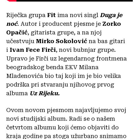
Riječka grupa
Fit
ima novi singl
Duga je
noć
. Autor i producent pjesme je
Zorko
Opačić
, gitarista grupe, a na njoj
učestvuju
Mirko Sokolović
na bas gitari
i
Ivan Fece Firči
, novi bubnjar grupe.
Upravo je Firči uz legendarnog frontmena
beogradskog benda EKV Milana
Mladenovića bio taj koji im je bio velika
podrška pri stvaranju njihovog prvog
albuma
Uz Rijeku.
Ovom novom pjesmom najavljujemo svoj
novi studijski album. Radi se o našem
četvrtom albumu koji ćemo objaviti do
kraja godine pa stoga užurbano snimamo