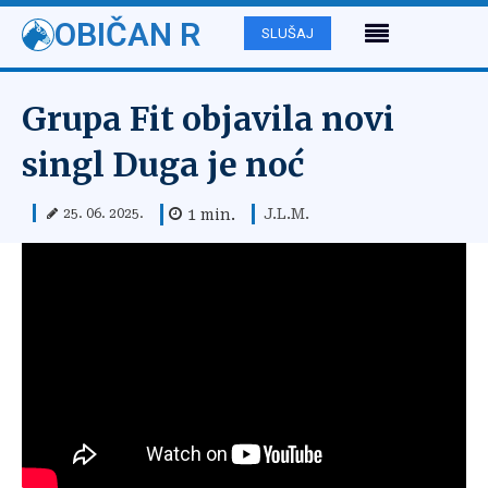
OBIČAN R
SLUŠAJ
Grupa Fit objavila novi
singl Duga je noć
J.L.M.
1
min.
25. 06. 2025.