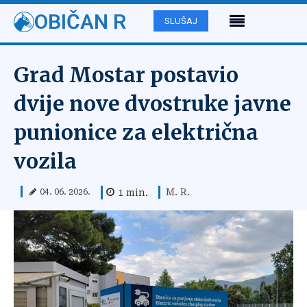
OBIČAN R
SLUŠAJ
Grad Mostar postavio
dvije nove dvostruke javne
punionice za električna
vozila
M. R.
1
min.
04. 06. 2026.