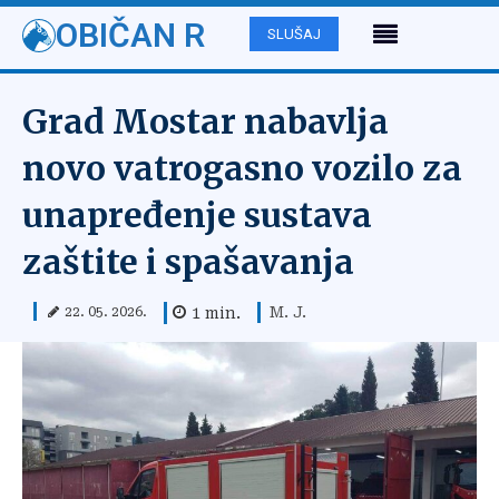
OBIČAN R
SLUŠAJ
Grad Mostar nabavlja
novo vatrogasno vozilo za
unapređenje sustava
zaštite i spašavanja
M. J.
1
min.
22. 05. 2026.