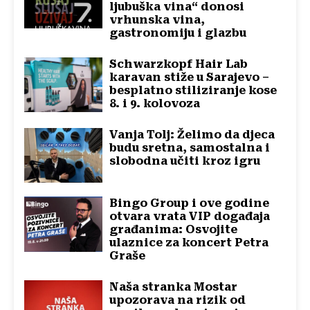
ljubuška vina“ donosi
vrhunska vina,
gastronomiju i glazbu
Schwarzkopf Hair Lab
karavan stiže u Sarajevo –
besplatno stiliziranje kose
8. i 9. kolovoza
Vanja Tolj: Želimo da djeca
budu sretna, samostalna i
slobodna učiti kroz igru
Bingo Group i ove godine
otvara vrata VIP događaja
građanima: Osvojite
ulaznice za koncert Petra
Graše
Naša stranka Mostar
upozorava na rizik od