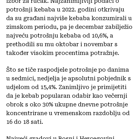
izbor za ručak. Najzanimljiviji podaci o
potrošnji kebaba u 2022. godini otkrivaju
da su građani najviše kebaba konzumirali u
zimskom periodu, pa je decembar zabilježio
najveću potrošnju kebaba od 10,6%, a
prethodili su mu oktobar i novembar s
također visokim procentima potražnje.
Što se tiče raspodjele potrošnje po danima
u sedmici, nedjelja je apsolutni pobjednik s
udjelom od 15,4%. Zanimljivo je primijetiti
da je kebab popularan odabir kao večernji
obrok s oko 30% ukupne dnevne potrošnje
koncentrirane u vremenskom razdoblju od
16 do 18 sati.
Najveći gradovi u Bosni i Hercegovini