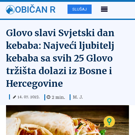
OBIČAN R
SLUŠAJ
Glovo slavi Svjetski dan
kebaba: Najveći ljubitelj
kebaba sa svih 25 Glovo
tržišta dolazi iz Bosne i
Hercegovine
M. J.
2
min.
14. 07. 2023.