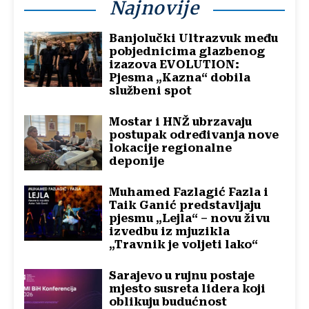
Najnovije
Banjolučki Ultrazvuk među
pobjednicima glazbenog
izazova EVOLUTION:
Pjesma „Kazna“ dobila
službeni spot
Mostar i HNŽ ubrzavaju
postupak određivanja nove
lokacije regionalne
deponije
Muhamed Fazlagić Fazla i
Taik Ganić predstavljaju
pjesmu „Lejla“ – novu živu
izvedbu iz mjuzikla
„Travnik je voljeti lako“
Sarajevo u rujnu postaje
mjesto susreta lidera koji
oblikuju budućnost