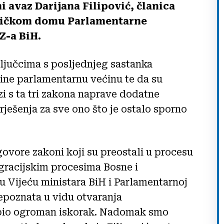
i avaz Darijana Filipović, članica
pničkom domu Parlamentarne
Z-a BiH.
ključcima s posljednjeg sastanka
čine parlamentarnu većinu te da su
i s ta tri zakona naprave dodatne
rješenja za sve ono što je ostalo sporno
govore zakoni koji su preostali u procesu
egracijskim procesima Bosne i
 Vijeću ministara BiH i Parlamentarnoj
repoznata u vidu otvaranja
 bio ogroman iskorak. Nadomak smo