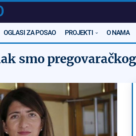
O
OGLASI ZA POSAO
PROJEKTI
O NAMA
ak smo pregovaračkog 