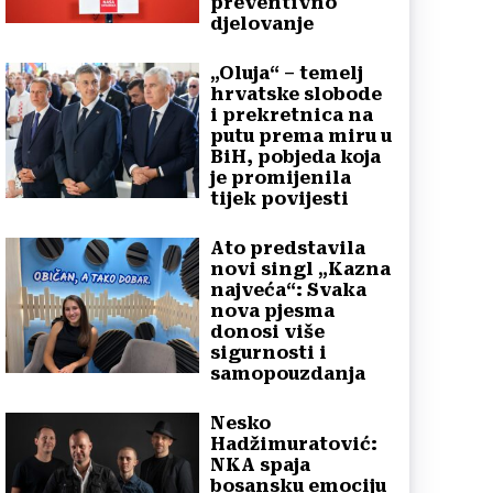
preventivno
djelovanje
„Oluja“ – temelj
hrvatske slobode
i prekretnica na
putu prema miru u
BiH, pobjeda koja
je promijenila
tijek povijesti
Ato predstavila
novi singl „Kazna
najveća“: Svaka
nova pjesma
donosi više
sigurnosti i
samopouzdanja
Nesko
Hadžimuratović:
NKA spaja
bosansku emociju