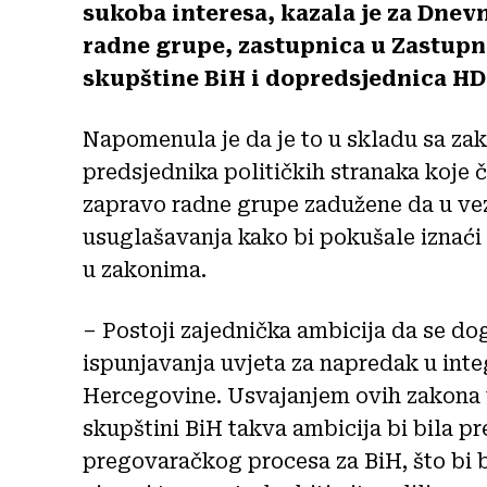
sukoba interesa, kazala je za Dnevn
radne grupe, zastupnica u Zastu
skupštine BiH i dopredsjednica HD
Napomenula je da je to u skladu sa za
predsjednika političkih stranaka koje 
zapravo radne grupe zadužene da u vez
usuglašavanja kako bi pokušale iznaći 
u zakonima.
– Postoji zajednička ambicija da se do
ispunjavanja uvjeta za napredak u int
Hercegovine. Usvajanjem ovih zakona u
skupštini BiH takva ambicija bi bila p
pregovaračkog procesa za BiH, što bi