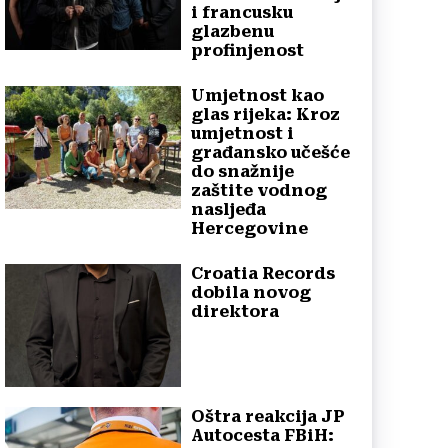
i francusku
glazbenu
profinjenost
Umjetnost kao
glas rijeka: Kroz
umjetnost i
građansko učešće
do snažnije
zaštite vodnog
nasljeđa
Hercegovine
Croatia Records
dobila novog
direktora
Oštra reakcija JP
Autocesta FBiH: