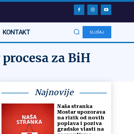
KONTAKT
SLUŠAJ
procesa za BiH
Najnovije
Naša stranka
Mostar upozorava
na rizik od novih
poplava i poziva
gradske vlasti na