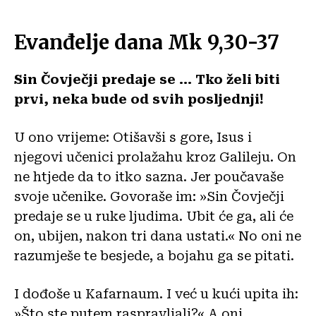
Evanđelje dana Mk 9,30-37
Sin Čovječji predaje se … Tko želi biti
prvi, neka bude od svih posljednji!
U ono vrijeme: Otišavši s gore, Isus i
njegovi učenici prolažahu kroz Galileju. On
ne htjede da to itko sazna. Jer poučavaše
svoje učenike. Govoraše im: »Sin Čovječji
predaje se u ruke ljudima. Ubit će ga, ali će
on, ubijen, nakon tri dana ustati.« No oni ne
razumješe te besjede, a bojahu ga se pitati.
I dođoše u Kafarnaum. I već u kući upita ih:
»Što ste putem raspravljali?« A oni