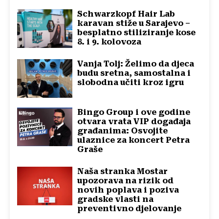
Schwarzkopf Hair Lab
karavan stiže u Sarajevo –
besplatno stiliziranje kose
8. i 9. kolovoza
Vanja Tolj: Želimo da djeca
budu sretna, samostalna i
slobodna učiti kroz igru
Bingo Group i ove godine
otvara vrata VIP događaja
građanima: Osvojite
ulaznice za koncert Petra
Graše
Naša stranka Mostar
upozorava na rizik od
novih poplava i poziva
gradske vlasti na
preventivno djelovanje