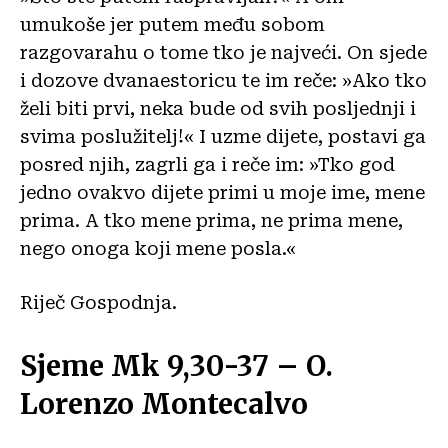
umukoše jer putem među sobom
razgovarahu o tome tko je najveći. On sjede
i dozove dvanaestoricu te im reče: »Ako tko
želi biti prvi, neka bude od svih posljednji i
svima poslužitelj!« I uzme dijete, postavi ga
posred njih, zagrli ga i reče im: »Tko god
jedno ovakvo dijete primi u moje ime, mene
prima. A tko mene prima, ne prima mene,
nego onoga koji mene posla.«
Riječ Gospodnja.
Sjeme Mk 9,30-37 – O.
Lorenzo Montecalvo