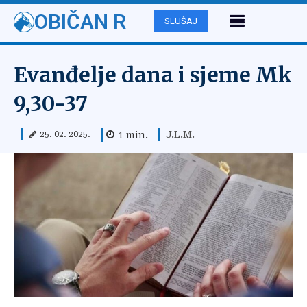
OBIČAN R
SLUŠAJ
Evanđelje dana i sjeme Mk
9,30-37
J.L.M.
1
min.
25. 02. 2025.