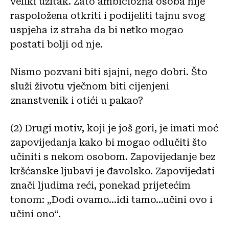
veliki užitak. Zato ambiciozna osoba nije
raspoložena otkriti i podijeliti tajnu svog
uspjeha iz straha da bi netko mogao
postati bolji od nje.
Nismo pozvani biti sjajni, nego dobri. Što
služi životu vječnom biti cijenjeni
znanstvenik i otići u pakao?
(2) Drugi motiv, koji je još gori, je imati moć
zapovijedanja kako bi mogao odlučiti što
učiniti s nekom osobom. Zapovijedanje bez
kršćanske ljubavi je đavolsko. Zapovijedati
znači ljudima reći, ponekad prijetećim
tonom: „Dođi ovamo…idi tamo…učini ovo i
učini ono“.