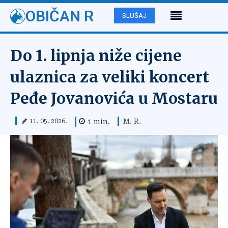
OBIČAN R
SLUŠAJ
Do 1. lipnja niže cijene
ulaznica za veliki koncert
Peđe Jovanovića u Mostaru
M. R.
1
min.
11. 05. 2026.