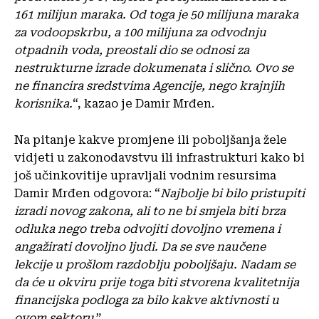
161 milijun maraka. Od toga je 50 milijuna maraka
za vodoopskrbu, a 100 milijuna za odvodnju
otpadnih voda, preostali dio se odnosi za
nestrukturne izrade dokumenata i slično. Ovo se
ne financira sredstvima Agencije, nego krajnjih
korisnika.
“, kazao je Damir Mrđen.
Na pitanje kakve promjene ili poboljšanja žele
vidjeti u zakonodavstvu ili infrastrukturi kako bi
još učinkovitije upravljali vodnim resursima
Damir Mrđen odgovora: “
Najbolje bi bilo pristupiti
izradi novog zakona, ali to ne bi smjela biti brza
odluka nego treba odvojiti dovoljno vremena i
angažirati dovoljno ljudi. Da se sve naučene
lekcije u prošlom razdoblju poboljšaju. Nadam se
da će u okviru prije toga biti stvorena kvalitetnija
financijska podloga za bilo kakve aktivnosti u
ovom sektoru
.”