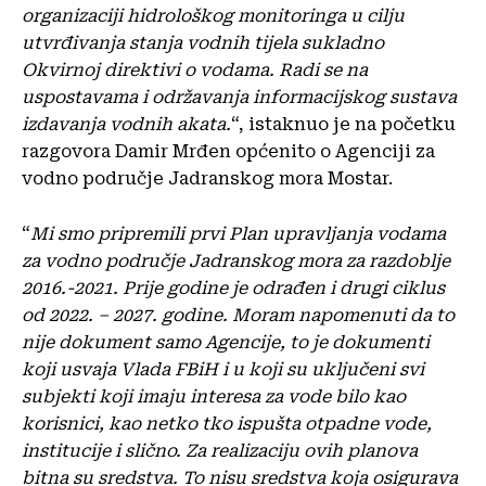
organizaciji hidrološkog monitoringa u cilju
utvrđivanja stanja vodnih tijela sukladno
Okvirnoj direktivi o vodama. Radi se na
uspostavama i održavanja informacijskog sustava
izdavanja vodnih akata.
“, istaknuo je na početku
razgovora Damir Mrđen općenito o Agenciji za
vodno područje Jadranskog mora Mostar.
“
Mi smo pripremili prvi Plan upravljanja vodama
za vodno područje Jadranskog mora za razdoblje
2016.-2021. Prije godine je odrađen i drugi ciklus
od 2022. – 2027. godine. Moram napomenuti da to
nije dokument samo Agencije, to je dokumenti
koji usvaja Vlada FBiH i u koji su uključeni svi
subjekti koji imaju interesa za vode bilo kao
korisnici, kao netko tko ispušta otpadne vode,
institucije i slično. Za realizaciju ovih planova
bitna su sredstva. To nisu sredstva koja osigurava