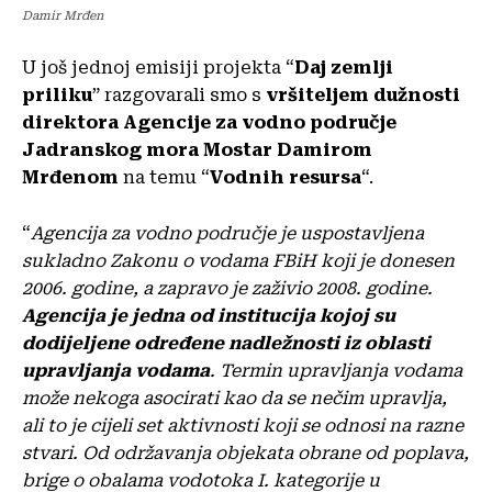
Damir Mrđen
U još jednoj emisiji projekta “
Daj zemlji
priliku
” razgovarali smo s
vršiteljem dužnosti
direktora Agencije za vodno područje
Jadranskog mora Mostar Damirom
Mrđenom
na temu “
Vodnih resursa
“.
“
Agencija za vodno područje je uspostavljena
sukladno Zakonu o vodama FBiH koji je donesen
2006. godine, a zapravo je zaživio 2008. godine.
Agencija je jedna od institucija kojoj su
dodijeljene određene nadležnosti iz oblasti
upravljanja vodama
. Termin upravljanja vodama
može nekoga asocirati kao da se nečim upravlja,
ali to je cijeli set aktivnosti koji se odnosi na razne
stvari. Od održavanja objekata obrane od poplava,
brige o obalama vodotoka I. kategorije u