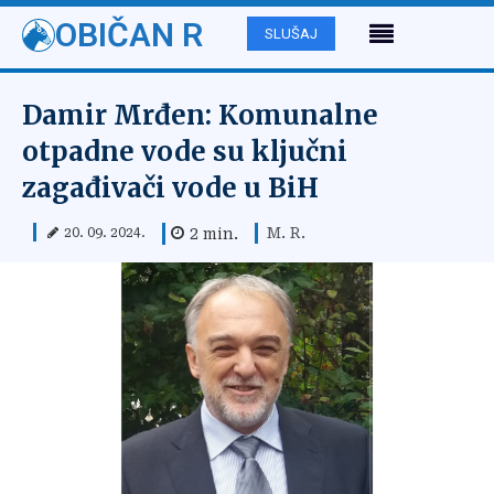
OBIČAN R
SLUŠAJ
Damir Mrđen: Komunalne
otpadne vode su ključni
zagađivači vode u BiH
M. R.
2
min.
20. 09. 2024.