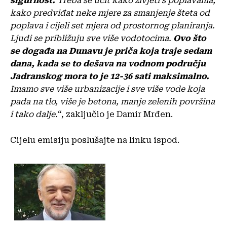
sigurnost.
Treba se učit kako živjeti s poplavama,
kako predviđat neke mjere za smanjenje šteta od
poplava i cijeli set mjera od prostornog planiranja.
Ljudi se približuju sve više vodotocima.
Ovo što
se događa na Dunavu je priča koja traje sedam
dana, kada se to dešava na vodnom području
Jadranskog mora to je 12-36 sati maksimalno.
Imamo sve više urbanizacije i sve više vode koja
pada na tlo, više je betona, manje zelenih površina
i tako dalje.
“, zaključio je Damir Mrđen.
Cijelu emisiju poslušajte na linku ispod.