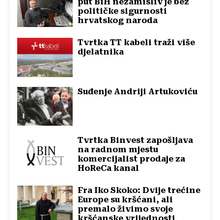
put BiH nezamisliv je bez
političke sigurnosti
hrvatskog naroda
Tvrtka TT kabeli traži više
djelatnika
Suđenje Andriji Artukoviću
Tvrtka Binvest zapošljava
na radnom mjestu
komercijalist prodaje za
HoReCa kanal
Fra Iko Skoko: Dvije trećine
Europe su kršćani, ali
premalo živimo svoje
kršćanske vrijednosti