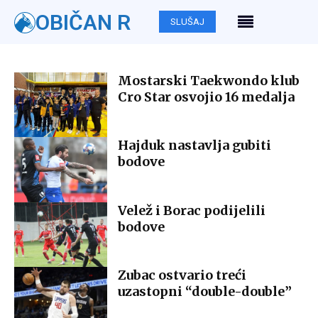
OBIČAN R
SLUŠAJ
Mostarski Taekwondo klub
Cro Star osvojio 16 medalja
Hajduk nastavlja gubiti
bodove
Velež i Borac podijelili
bodove
Zubac ostvario treći
uzastopni “double-double”