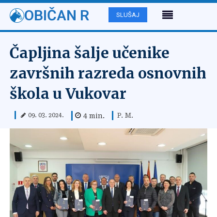
OBIČAN R
SLUŠAJ
Čapljina šalje učenike
završnih razreda osnovnih
škola u Vukovar
P. M.
4
min.
09. 03. 2024.