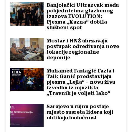
Banjolučki Ultrazvuk među
pobjednicima glazbenog
izazova EVOLUTION:
Pjesma „Kazna“ dobila
službeni spot
Mostar i HNŽ ubrzavaju
postupak određivanja nove
lokacije regionalne
deponije
Muhamed Fazlagić Fazla i
Taik Ganić predstavljaju
pjesmu „Lejla“ – novu živu
izvedbu iz mjuzikla
„Travnik je voljeti lako“
Sarajevo u rujnu postaje
mjesto susreta lidera koji
oblikuju budućnost