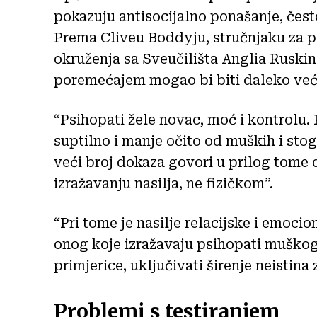
pokazuju antisocijalno ponašanje, često
Prema Cliveu Boddyju, stručnjaku za 
okruženja sa Sveučilišta Anglia Ruskin 
poremećajem mogao bi biti daleko veći
“Psihopati žele novac, moć i kontrolu.
suptilno i manje očito od muških i stoga
veći broj dokaza govori u prilog tome
izražavanju nasilja, ne fizičkom”.
“Pri tome je nasilje relacijske i emocio
onog koje izražavaju psihopati muškog
primjerice, uključivati širenje neistina
Problemi s testiranjem