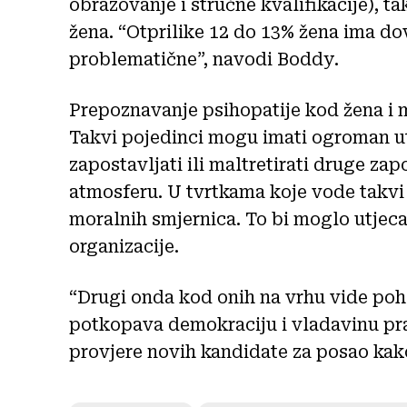
obrazovanje i stručne kvalifikacije), t
žena. “Otprilike 12 do 13% žena ima do
problematične”, navodi Boddy.
Prepoznavanje psihopatije kod žena i 
Takvi pojedinci mogu imati ogroman u
zapostavljati ili maltretirati druge zap
atmosferu. U tvrtkama koje vode takvi
moralnih smjernica. To bi moglo utjecat
organizacije.
“Drugi onda kod onih na vrhu vide pohl
potkopava demokraciju i vladavinu pra
provjere novih kandidate za posao kako 