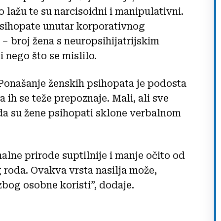
 lažu te su narcisoidni i manipulativni.
psihopate unutar korporativnog
– broj žena s neuropsihijatrijskim
 nego što se mislilo.
 Ponašanje ženskih psihopata je podosta
 ih se teže prepoznaje. Mali, ali sve
 da su žene psihopati sklone verbalnom
nalne prirode suptilnije i manje očito od
 roda. Ovakva vrsta nasilja može,
 zbog osobne koristi”, dodaje.