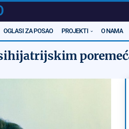
O
OGLASI ZA POSAO
PROJEKTI
O NAMA
sihijatrijskim poremeć