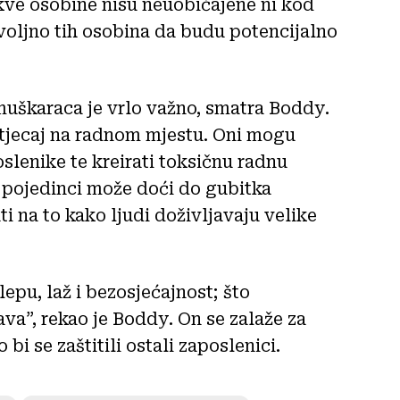
akve osobine nisu neuobičajene ni kod
voljno tih osobina da budu potencijalno
muškaraca je vrlo važno, smatra Boddy.
tjecaj na radnom mjestu. Oni mogu
oslenike te kreirati toksičnu radnu
 pojedinci može doći do gubitka
i na to kako ljudi doživljavaju velike
epu, laž i bezosjećajnost; što
va”, rekao je Boddy. On se zalaže za
bi se zaštitili ostali zaposlenici.