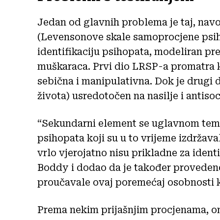
Jedan od glavnih problema je taj, navo
(Levensonove skale samoprocjene psiho
identifikaciju psihopata, modeliran p
muškaraca. Prvi dio LRSP-a promatra 
sebična i manipulativna. Dok je drugi d
života) usredotočen na nasilje i antiso
“Sekundarni element se uglavnom temel
psihopata koji su u to vrijeme izdržava
vrlo vjerojatno nisu prikladne za identi
Boddy i dodao da je također proveden
proučavale ovaj poremećaj osobnosti
Prema nekim prijašnjim procjenama, o