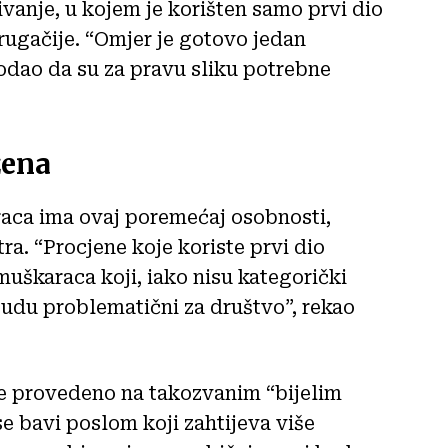
ivanje, u kojem je korišten samo prvi dio
drugačije. “Omjer je gotovo jedan
dodao da su za pravu sliku potrebne
žena
aca ima ovaj poremećaj osobnosti,
ra. “Procjene koje koriste prvi dio
uškaraca koji, iako nisu kategorički
budu problematični za društvo”, rekao
je provedeno na takozvanim “bijelim
e bavi poslom koji zahtijeva više