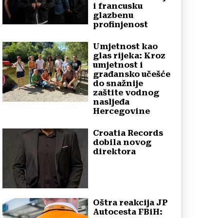
i francusku
glazbenu
profinjenost
Umjetnost kao
glas rijeka: Kroz
umjetnost i
građansko učešće
do snažnije
zaštite vodnog
nasljeđa
Hercegovine
Croatia Records
dobila novog
direktora
Oštra reakcija JP
Autocesta FBiH: