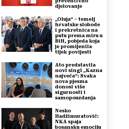
preventivno
djelovanje
„Oluja“ – temelj
hrvatske slobode
i prekretnica na
putu prema miru u
BiH, pobjeda koja
je promijenila
tijek povijesti
Ato predstavila
novi singl „Kazna
najveća“: Svaka
nova pjesma
donosi više
sigurnosti i
samopouzdanja
Nesko
Hadžimuratović:
NKA spaja
bosansku emociju