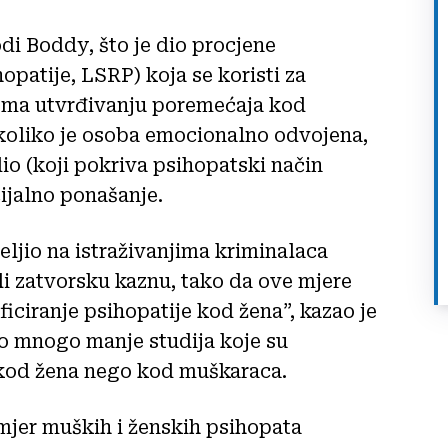
di Boddy, što je dio procjene
patije, LSRP) koja se koristi za
rema utvrđivanju poremećaja kod
koliko je osoba emocionalno odvojena,
io (koji pokriva psihopatski način
cijalno ponašanje.
jio na istraživanjima kriminalaca
li zatvorsku kaznu, tako da ove mjere
ficiranje psihopatije kod žena”, kazao je
o mnogo manje studija koje su
 kod žena nego kod muškaraca.
mjer muških i ženskih psihopata