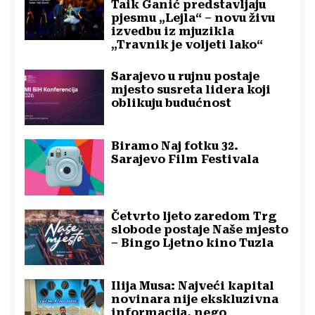
Taik Ganić predstavljaju
pjesmu „Lejla“ – novu živu
izvedbu iz mjuzikla
„Travnik je voljeti lako“
Sarajevo u rujnu postaje
mjesto susreta lidera koji
oblikuju budućnost
Biramo Naj fotku 32.
Sarajevo Film Festivala
Četvrto ljeto zaredom Trg
slobode postaje Naše mjesto
– Bingo Ljetno kino Tuzla
Ilija Musa: Najveći kapital
novinara nije ekskluzivna
informacija, nego