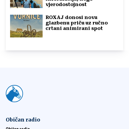
vjerodostojnost
ROXAJ donosi novu
glazbenu priču uz ručno
crtani animirani spot
Običan radio