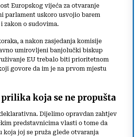
nost Europskog vijeća za otvaranje
ni parlament uskoro usvojio barem
 i zakon o sudovima.
koraka, a nakon zasjedanja komisije
avno umirovljeni banjolučki biskup
ruživanje EU trebalo biti prioritetnom
koji govore da im je na prvom mjestu
 prilika koja se ne propušta
o deklarativna. Dijelimo opravdan zahtjev
čkim predstavnicima vlasti o tome da
 koja joj se pruža glede otvaranja