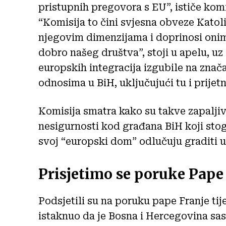
pristupnih pregovora s EU”, ističe komis
“Komisija to čini svjesna obveze Katol
njegovim dimenzijama i doprinosi onim
dobro našeg društva”, stoji u apelu, u
europskih integracija izgubile na znač
odnosima u BiH, uključujući tu i prijet
Komisija smatra kako su takve zapaljive
nesigurnosti kod građana BiH koji stog
svoj “europski dom” odlučuju graditi u
Prisjetimo se poruke Pape
Podsjetili su na poruku pape Franje tij
istaknuo da je Bosna i Hercegovina sast