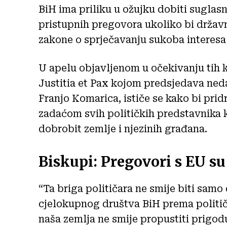
BiH ima priliku u ožujku dobiti suglas
pristupnih pregovora ukoliko bi držav
zakone o sprječavanju sukoba interesa
U apelu objavljenom u očekivanju tih 
Justitia et Pax kojom predsjedava ned
Franjo Komarica, ističe se kako bi prid
zadaćom svih političkih predstavnika 
dobrobit zemlje i njezinih građana.
Biskupi: Pregovori s EU su
“Ta briga političara ne smije biti sam
cjelokupnog društva BiH prema politi
naša zemlja ne smije propustiti prigodu