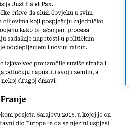
ija Justitia et Pax.
ičke crkve da služi čovjeku u svim
 ciljevima koji pospješuju zajedničko
z ocjenu kako bi jačanjem procesa
aju sadašnje napetosti u političkim
nje odcjepljenjem i novim ratom.
 izjave već prouzročile suviše straha i
a odlučuju napustiti svoju zemlju, a
 nekoj drugoj državi.
 Franje
ekom posjeta Sarajevu 2015. u kojoj je on
avni dio Europe te da se njezini uspjesi