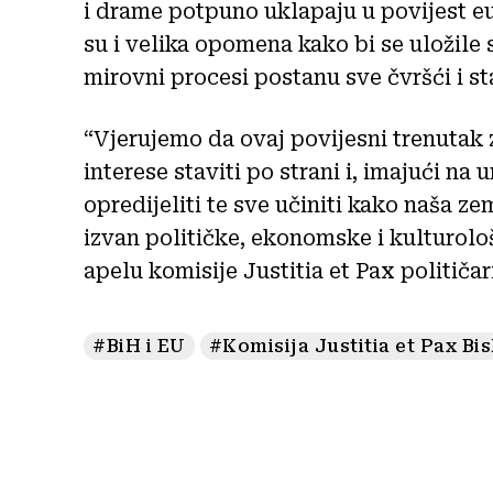
i drame potpuno uklapaju u povijest e
su i velika opomena kako bi se uložile
mirovni procesi postanu sve čvršći i sta
“Vjerujemo da ovaj povijesni trenutak 
interese staviti po strani i, imajući n
opredijeliti te sve učiniti kako naša z
izvan političke, ekonomske i kulturolo
apelu komisije Justitia et Pax politi
#BiH i EU
#Komisija Justitia et Pax Bi