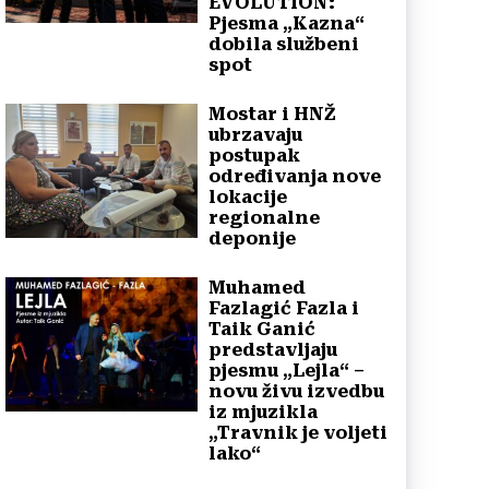
EVOLUTION:
Pjesma „Kazna“
dobila službeni
spot
Mostar i HNŽ
ubrzavaju
postupak
određivanja nove
lokacije
regionalne
deponije
Muhamed
Fazlagić Fazla i
Taik Ganić
predstavljaju
pjesmu „Lejla“ –
novu živu izvedbu
iz mjuzikla
„Travnik je voljeti
lako“