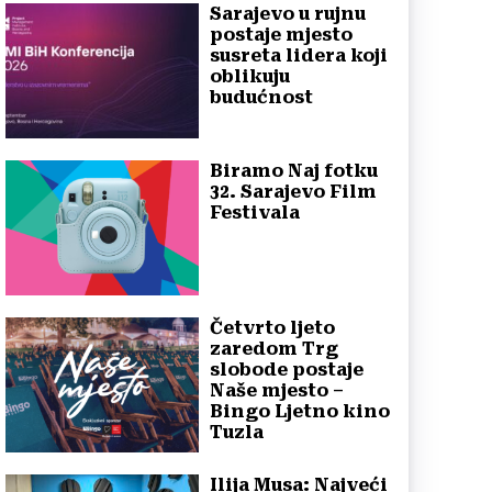
Sarajevo u rujnu
postaje mjesto
susreta lidera koji
oblikuju
budućnost
Biramo Naj fotku
32. Sarajevo Film
Festivala
Četvrto ljeto
zaredom Trg
slobode postaje
Naše mjesto –
Bingo Ljetno kino
Tuzla
Ilija Musa: Najveći