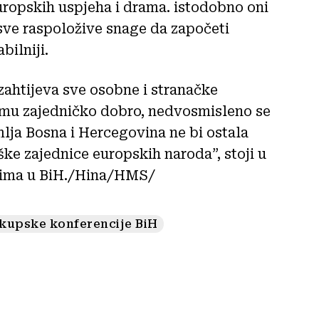
uropskih uspjeha i drama. istodobno oni
 sve raspoložive snage da započeti
bilniji.
zahtijeva sve osobne i stranačke
a umu zajedničko dobro, nedvosmisleno se
emlja Bosna i Hercegovina ne bi ostala
ške zajednice europskih naroda”, stoji u
čarima u BiH./Hina/HMS/
skupske konferencije BiH