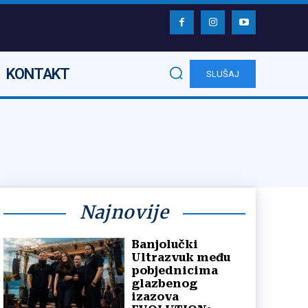
KONTAKT
SLUŠAJ
Najnovije
Banjolučki
Ultrazvuk među
pobjednicima
glazbenog
izazova