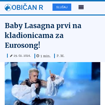
OBIČAN R
SLUŠAJ
Baby Lasagna prvi na
kladionicama za
Eurosong!
P. M.
1
min.
29. 02. 2024.