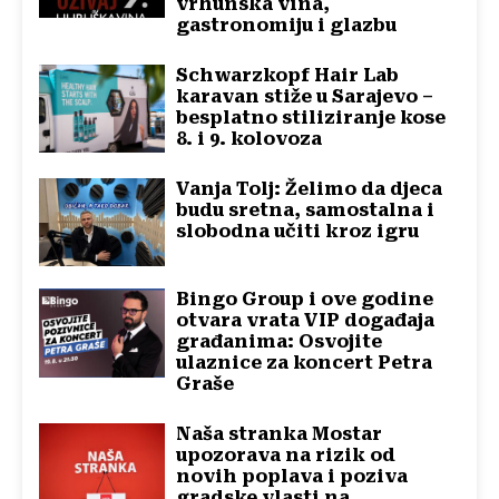
vrhunska vina,
gastronomiju i glazbu
Schwarzkopf Hair Lab
karavan stiže u Sarajevo –
besplatno stiliziranje kose
8. i 9. kolovoza
Vanja Tolj: Želimo da djeca
budu sretna, samostalna i
slobodna učiti kroz igru
Bingo Group i ove godine
otvara vrata VIP događaja
građanima: Osvojite
ulaznice za koncert Petra
Graše
Naša stranka Mostar
upozorava na rizik od
novih poplava i poziva
gradske vlasti na