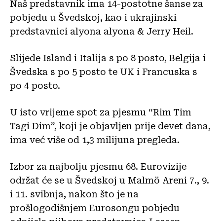
Naš predstavnik ima 14-postotne šanse za
pobjedu u Švedskoj, kao i ukrajinski
predstavnici alyona alyona & Jerry Heil.
Slijede Island i Italija s po 8 posto, Belgija i
Švedska s po 5 posto te UK i Francuska s
po 4 posto.
U isto vrijeme spot za pjesmu “Rim Tim
Tagi Dim”, koji je objavljen prije devet dana,
ima već više od 1,3 milijuna pregleda.
Izbor za najbolju pjesmu 68. Eurovizije
održat će se u Švedskoj u Malmö Areni 7., 9.
i 11. svibnja, nakon što je na
prošlogodišnjem Eurosongu pobjedu