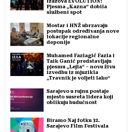
izazova EVOLUTION:
Pjesma „Kazna“ dobila
službeni spot
Mostar i HNŽ ubrzavaju
postupak određivanja nove
lokacije regionalne
deponije
Muhamed Fazlagić Fazla i
Taik Ganić predstavljaju
pjesmu „Lejla“ – novu živu
izvedbu iz mjuzikla
„Travnik je voljeti lako“
Sarajevo u rujnu postaje
mjesto susreta lidera koji
oblikuju budućnost
Biramo Naj fotku 32.
Sarajevo Film Festivala