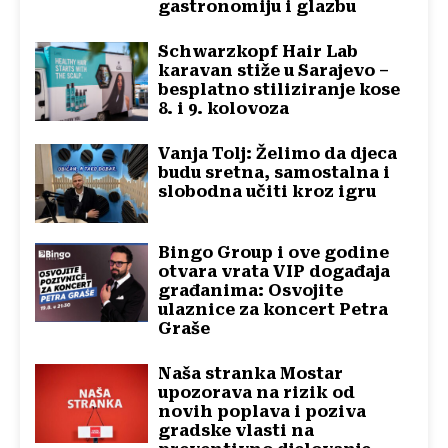
gastronomiju i glazbu
Schwarzkopf Hair Lab
karavan stiže u Sarajevo –
besplatno stiliziranje kose
8. i 9. kolovoza
Vanja Tolj: Želimo da djeca
budu sretna, samostalna i
slobodna učiti kroz igru
Bingo Group i ove godine
otvara vrata VIP događaja
građanima: Osvojite
ulaznice za koncert Petra
Graše
Naša stranka Mostar
upozorava na rizik od
novih poplava i poziva
gradske vlasti na