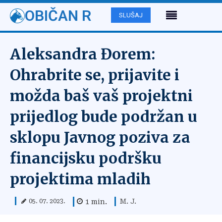
OBIČAN R
SLUŠAJ
Aleksandra Đorem:
Ohrabrite se, prijavite i
možda baš vaš projektni
prijedlog bude podržan u
sklopu Javnog poziva za
financijsku podršku
projektima mladih
M. J.
1
min.
05. 07. 2023.