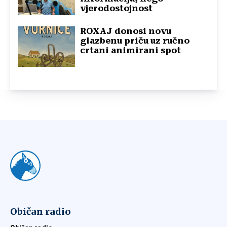
vjerodostojnost
ROXAJ donosi novu
glazbenu priču uz ručno
crtani animirani spot
Običan radio