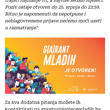
trajati najmanje tri, a najviše sedam mjeseci.
Poziv ostaje otvoren do 25. srpnja do 23:59.
Bitno je napomenuti da nepotpune i
neblagovremene prijave nećemo moći uzeti
u razmatranje
.“
Za sva dodatna pitanja možete ih
kontaktirati na grantovi@vijecemladih.ba.