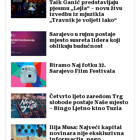
Taik Ganić predstavljaju
pjesmu „Lejla“ – novu živu
izvedbu iz mjuzikla
„Travnik je voljeti lako“
Sarajevo u rujnu postaje
mjesto susreta lidera koji
oblikuju budućnost
Biramo Naj fotku 32.
Sarajevo Film Festivala
Četvrto ljeto zaredom Trg
slobode postaje Naše mjesto
– Bingo Ljetno kino Tuzla
Ilija Musa: Najveći kapital
novinara nije ekskluzivna
informacija, nego