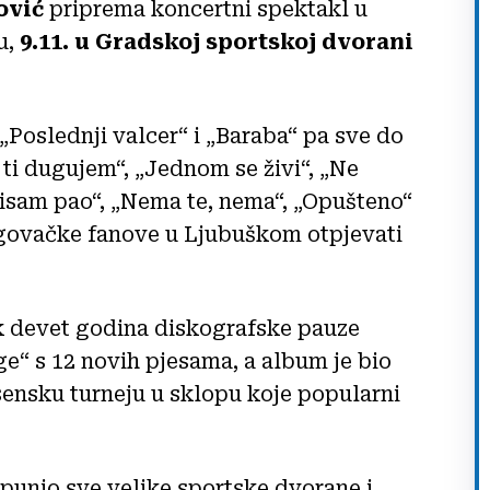
ović
priprema koncertni spektakl u
u,
9.11. u Gradskoj sportskoj dvorani
„Poslednji valcer“ i „Baraba“ pa sve do
i dugujem“, „Jednom se živi“, „Ne
 „Nisam pao“, „Nema te, nema“, „Opušteno“
cegovačke fanove u Ljubuškom otpjevati
k devet godina diskografske pauze
ge“ s 12 novih pjesama, a album je bio
sensku turneju u sklopu koje popularni
apunio sve velike sportske dvorane i