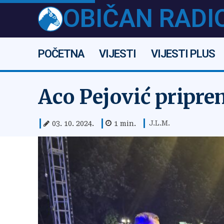
OBIČAN RADI
POČETNA
VIJESTI
VIJESTI PLUS
Aco Pejović pripr
J.L.M.
03. 10. 2024.
1
min.