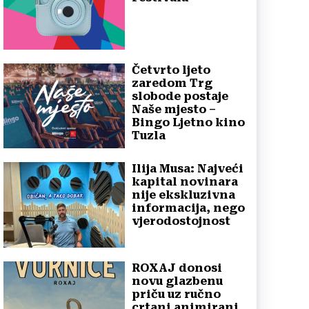
Četvrto ljeto
zaredom Trg
slobode postaje
Naše mjesto –
Bingo Ljetno kino
Tuzla
Ilija Musa: Najveći
kapital novinara
nije ekskluzivna
informacija, nego
vjerodostojnost
ROXAJ donosi
novu glazbenu
priču uz ručno
crtani animirani