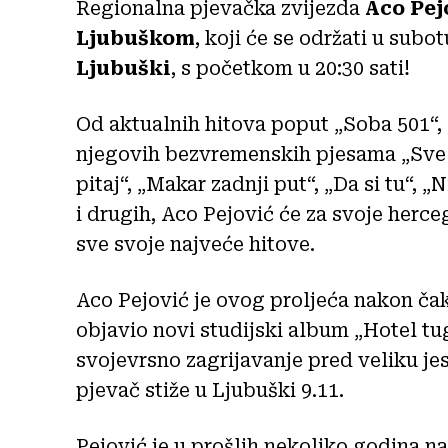
Regionalna pjevačka zvijezda
Aco Pej
Ljubuškom
, koji će se održati u subot
Ljubuški
, s početkom u 20:30 sati!
Od aktualnih hitova poput „Soba 501“, 
njegovih bezvremenskih pjesama „Sve t
pitaj“, „Makar zadnji put“, „Da si tu“,
i drugih, Aco Pejović će za svoje her
sve svoje najveće hitove.
Aco Pejović je ovog proljeća nakon ča
objavio novi studijski album „Hotel tu
svojevrsno zagrijavanje pred veliku je
pjevač stiže u Ljubuški 9.11.
Pejović je u prošlih nekoliko godina n