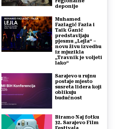
regionalne
deponije
Muhamed
Fazlagić Fazla i
Taik Ganić
predstavljaju
pjesmu „Lejla“ –
novu živu izvedbu
iz mjuzikla
„Travnik je voljeti
lako“
Sarajevo u rujnu
postaje mjesto
susreta lidera koji
oblikuju
budućnost
Biramo Naj fotku
32. Sarajevo Film
Festivala