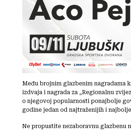
Među brojnim glazbenim nagradama koj
izdvaja i nagrada za „Regionalnu zvije
o njegovoj popularnosti ponajbolje govo
godine jedan od najtraženijih i najbol
Ne propustite nezaboravnu glazbenu n