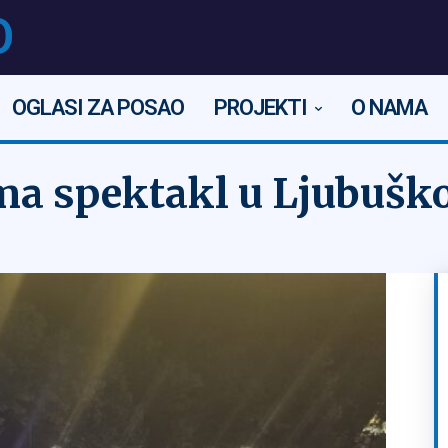
O
OGLASI ZA POSAO
PROJEKTI
O NAMA
ema spektakl u Ljubuš