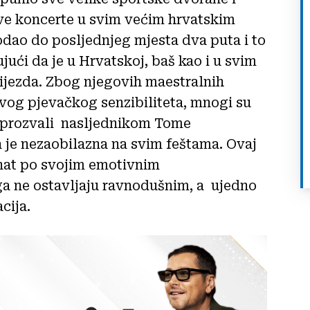
 sve koncerte u svim većim hrvatskim
dao do posljednjeg mjesta dva puta i to
ući da je u Hrvatskoj, baš kao i u svim
ijezda. Zbog njegovih maestralnih
ovog pjevačkog senzibiliteta, mnogi su
a prozvali nasljednikom Tome
 je nezaobilazna na svim feštama. Ovaj
znat po svojim emotivnim
ga ne ostavljaju ravnodušnim, a ujedno
acija.