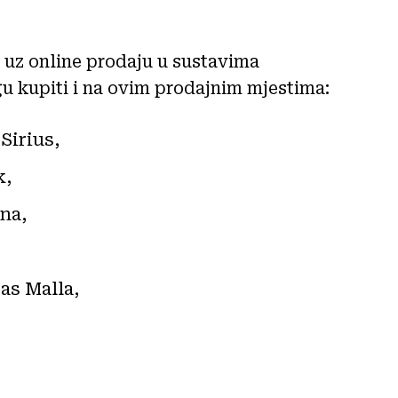
a uz online prodaju u sustavima
gu kupiti i na ovim prodajnim mjestima:
Sirius,
k,
na,
as Malla,