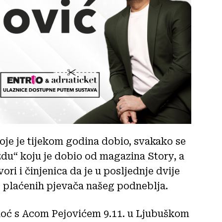
e je tijekom godina dobio, svakako se
zdu“ koju je dobio od magazina Story, a
ri i činjenica da je u posljednje dvije
je plaćenih pjevača našeg podneblja.
oć s Acom Pejovićem 9.11. u Ljubuškom