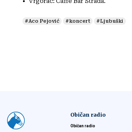
Vrgorac: Caffe Bar Strada.
#Aco Pejović
#koncert
#Ljubuški
Običan radio
Običan radio