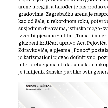
arene u regiji, a također je rasprodao
gradovima. Zagrebačku arenu je raspro
kao od šale, u rekordnom roku, potvrđuj
susjednim državama, istinska mega-zv
izvedbi pjesama za film „Toma“ i njeg
glazbeni kritičari upravo Acu Pejović
Zdravkovića, a pjesma „Ponoć“ postala
je karizmatični pjevač definitivno po
interpretacijama i baladama koje niko
je i miljenik ženske publike svih gener