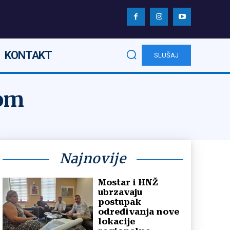
KONTAKT
SLUŠAJ
kom
Najnovije
Mostar i HNŽ
ubrzavaju
postupak
određivanja nove
lokacije