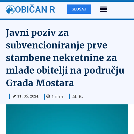
OBIČAN R
SLUŠAJ
Javni poziv za
subvencioniranje prve
stambene nekretnine za
mlade obitelji na području
Grada Mostara
M. R.
1
min.
11. 06. 2024.