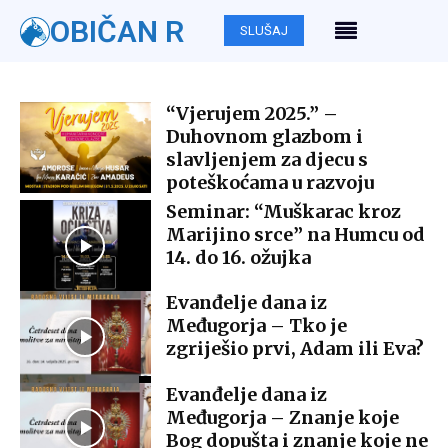
OBIČAN R
SLUŠAJ
“Vjerujem 2025.” –
Duhovnom glazbom i
slavljenjem za djecu s
poteškoćama u razvoju
Seminar: “Muškarac kroz
Marijino srce” na Humcu od
14. do 16. ožujka
Evanđelje dana iz
Međugorja – Tko je
zgriješio prvi, Adam ili Eva?
Evanđelje dana iz
Međugorja – Znanje koje
Bog dopušta i znanje koje ne