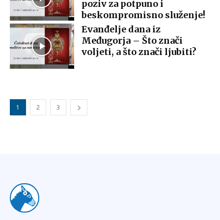
poziv za potpuno i
beskompromisno služenje!
Evanđelje dana iz
Međugorja – Što znači
voljeti, a što znači ljubiti?
1
2
3