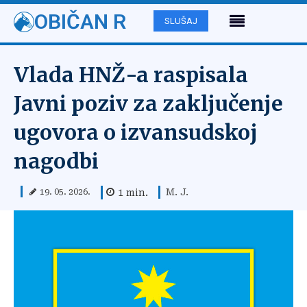
OBIČAN R
SLUŠAJ
Vlada HNŽ-a raspisala
Javni poziv za zaključenje
ugovora o izvansudskoj
nagodbi
M. J.
1
min.
19. 05. 2026.