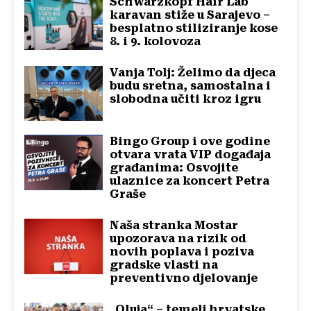
Schwarzkopf Hair Lab
karavan stiže u Sarajevo –
besplatno stiliziranje kose
8. i 9. kolovoza
Vanja Tolj: Želimo da djeca
budu sretna, samostalna i
slobodna učiti kroz igru
Bingo Group i ove godine
otvara vrata VIP događaja
građanima: Osvojite
ulaznice za koncert Petra
Graše
Naša stranka Mostar
upozorava na rizik od
novih poplava i poziva
gradske vlasti na
preventivno djelovanje
„Oluja“ – temelj hrvatske