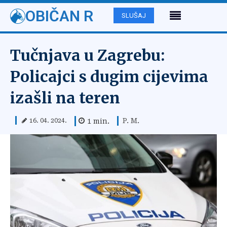
OBIČAN R
SLUŠAJ
Tučnjava u Zagrebu:
Policajci s dugim cijevima
izašli na teren
P. M.
1
min.
16. 04. 2024.