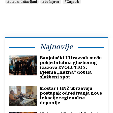
#strani državljani
#tučnjava
#Zagreb
Najnovije
Banjolučki Ultrazvuk među
pobjednicima glazbenog
izazova EVOLUTION:
Pjesma „Kazna“ dobila
službeni spot
Mostar i HNŽ ubrzavaju
postupak određivanja nove
lokacije regionalne
deponije