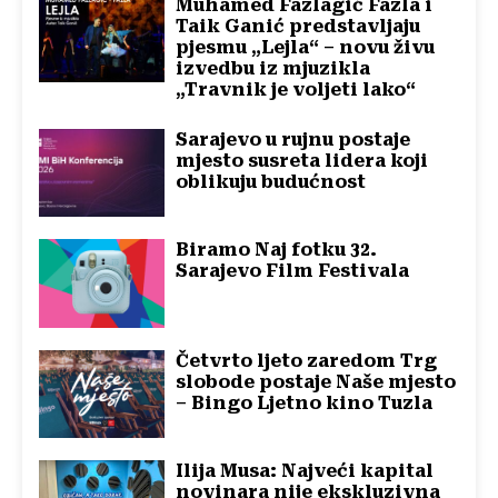
Muhamed Fazlagić Fazla i
Taik Ganić predstavljaju
pjesmu „Lejla“ – novu živu
izvedbu iz mjuzikla
„Travnik je voljeti lako“
Sarajevo u rujnu postaje
mjesto susreta lidera koji
oblikuju budućnost
Biramo Naj fotku 32.
Sarajevo Film Festivala
Četvrto ljeto zaredom Trg
slobode postaje Naše mjesto
– Bingo Ljetno kino Tuzla
Ilija Musa: Najveći kapital
novinara nije ekskluzivna