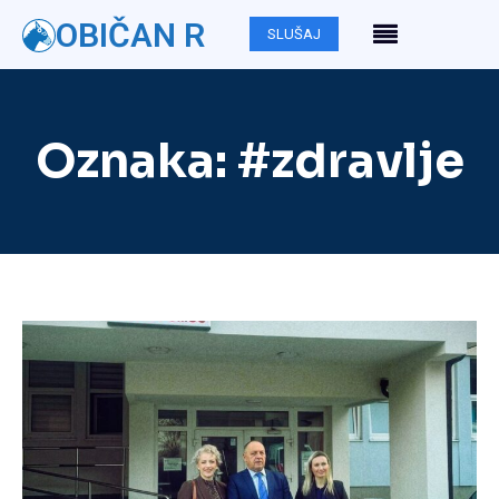
OBIČAN R
SLUŠAJ
Oznaka:
#zdravlje