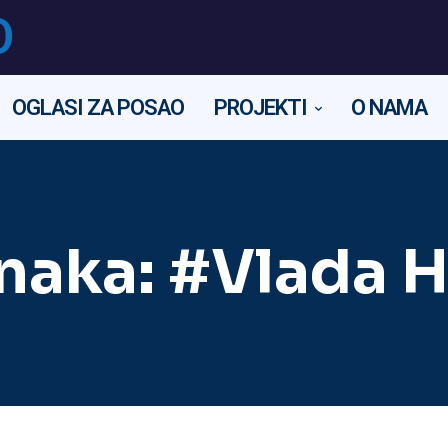
O
OGLASI ZA POSAO
PROJEKTI
O NAMA
naka:
#Vlada 