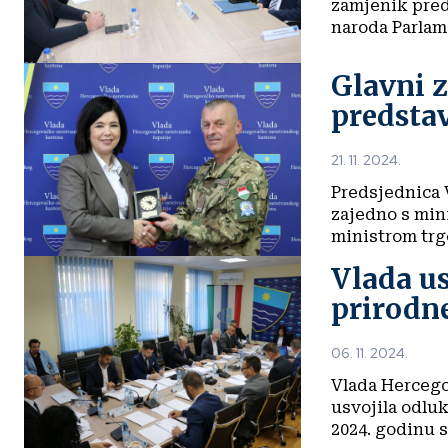
zamjenik pred
naroda Parlame
Glavni 
predsta
21. 11. 2024.
Predsjednica 
zajedno s min
ministrom trgo
Vlada us
prirodn
06. 11. 2024.
Vlada Hercego
usvojila odlu
2024. godinu s