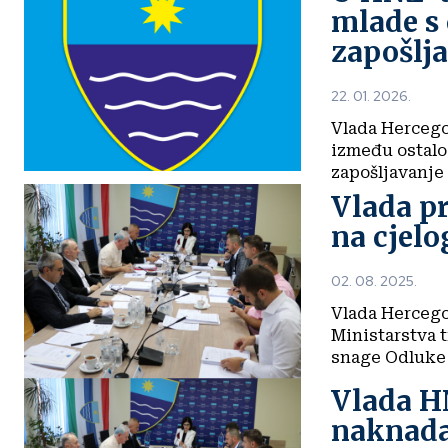
mlade s 
zapošlj
22. 01. 2026.
Vlada Hercego
između ostalog
zapošljavanje 
Vlada p
na cjelo
02. 08. 2025.
Vlada Hercego
Ministarstva t
snage Odluke o
Vlada H
naknad