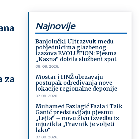
Najnovije
tana
Banjolučki Ultrazvuk među
pobjednicima glazbenog
izazova EVOLUTION: Pjesma
„Kazna“ dobila službeni spot
08. 08. 2026.
Mostar i HNŽ ubrzavaju
a za
postupak određivanja nove
lokacije regionalne deponije
07. 08. 2026.
Muhamed Fazlagić Fazla i Taik
Ganić predstavljaju pjesmu
„Lejla“ – novu živu izvedbu iz
mjuzikla „Travnik je voljeti
lako“
07. 08. 2026.