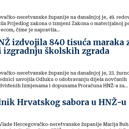
vačko-neretvanske županije na današnjoj je, 49. redov
ila Prijedlog zakona o izmjeni Zakona o materijalnoj p
jecom, čime je napravila...
Ž izdvojila 840 tisuća maraka 
 izgradnju školskih zgrada
vačko-neretvanske županije na današnjoj je, 23. žurno
jednici usvojila Odluku o odobravanju dijela novčanih
dviđenih Izmjenama i dopunama Proračuna HNŽ-a za...
dnik Hrvatskog sabora u HNŽ-u
Vlade Hercegovačko-neretvanske županije Marija Buha