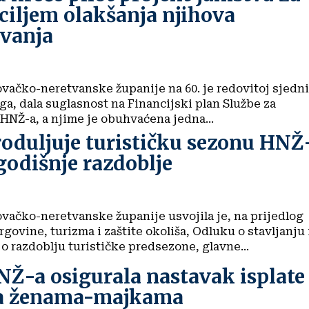
ciljem olakšanja njihova
avanja
vačko-neretvanske županije na 60. je redovitoj sjedni
a, dala suglasnost na Financijski plan Službe za
HNŽ-a, a njime je obuhvaćena jedna...
roduljuje turističku sezonu HNŽ
godišnje razdoblje
vačko-neretvanske županije usvojila je, na prijedlog
rgovine, turizma i zaštite okoliša, Odluku o stavljanju
 razdoblju turističke predsezone, glavne...
NŽ-a osigurala nastavak isplate
a ženama-majkama