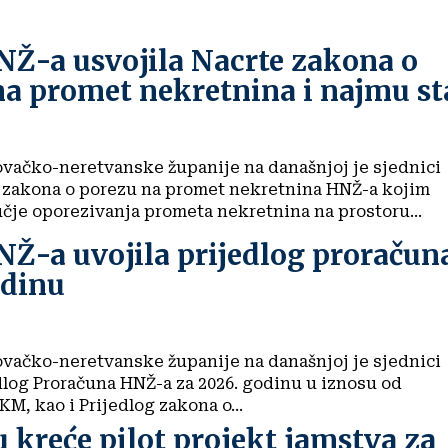
NŽ-a usvojila Nacrte zakona o
na promet nekretnina i najmu s
vačko-neretvanske županije na današnjoj je sjednici
t zakona o porezu na promet nekretnina HNŽ-a kojim
učje oporezivanja prometa nekretnina na prostoru...
Ž-a uvojila prijedlog proračun
odinu
vačko-neretvanske županije na današnjoj je sjednici
dlog Proračuna HNŽ-a za 2026. godinu u iznosu od
KM, kao i Prijedlog zakona o...
kreće pilot projekt jamstva za