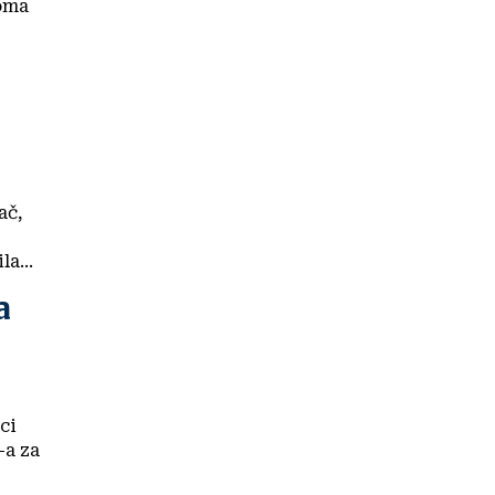
oma
ač,
a...
a
ci
-a za