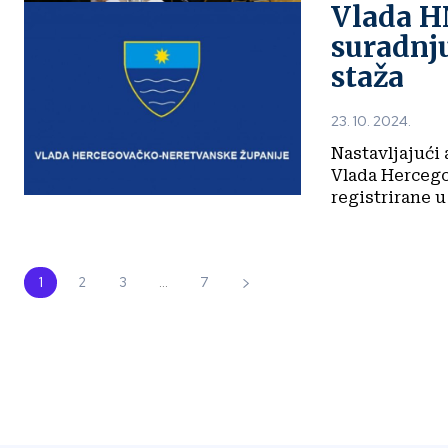
Vlada H
suradnj
staža
23. 10. 2024.
Nastavljajući
Vlada Hercego
registrirane u
1
2
3
...
7