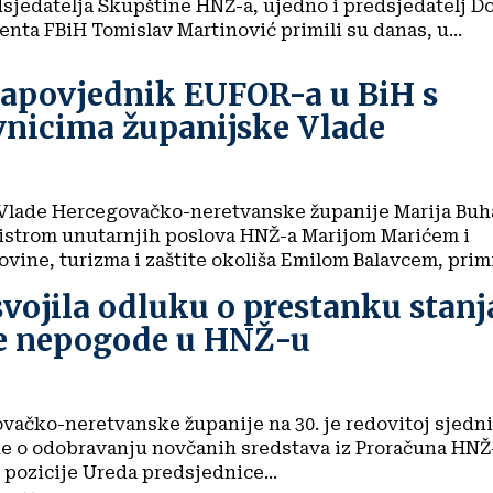
sjedatelja Skupštine HNŽ-a, ujedno i predsjedatelj D
nta FBiH Tomislav Martinović primili su danas, u...
zapovjednik EUFOR-a u BiH s
vnicima županijske Vlade
Vlade Hercegovačko-neretvanske županije Marija Buh
istrom unutarnjih poslova HNŽ-a Marijom Marićem i
vine, turizma i zaštite okoliša Emilom Balavcem, primil
vojila odluku o prestanku stanj
e nepogode u HNŽ-u
vačko-neretvanske županije na 30. je redovitoj sjedni
ke o odobravanju novčanih sredstava iz Proračuna HNŽ
 pozicije Ureda predsjednice...