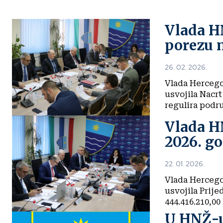
Vlada H
porezu 
26. 02. 2026.
Vlada Hercego
usvojila Nacr
regulira podr
Vlada HN
2026. g
22. 01. 2026.
Vlada Hercego
usvojila Prije
444.416.210,00 
U HNŽ-u 