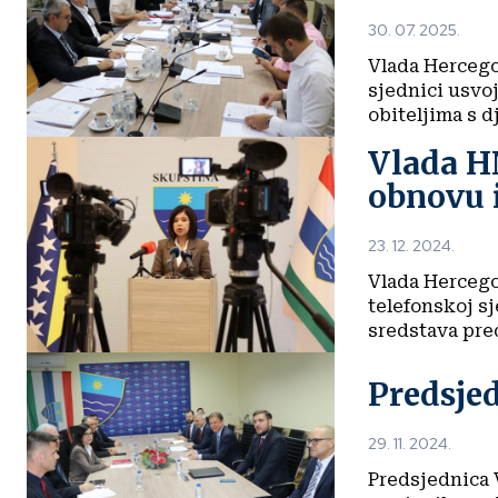
30. 07. 2025.
Vlada Hercego
sjednici usvoj
obiteljima s d
Vlada HN
obnovu i
23. 12. 2024.
Vlada Hercego
telefonskoj s
sredstava pre
Predsje
29. 11. 2024.
Predsjednica 