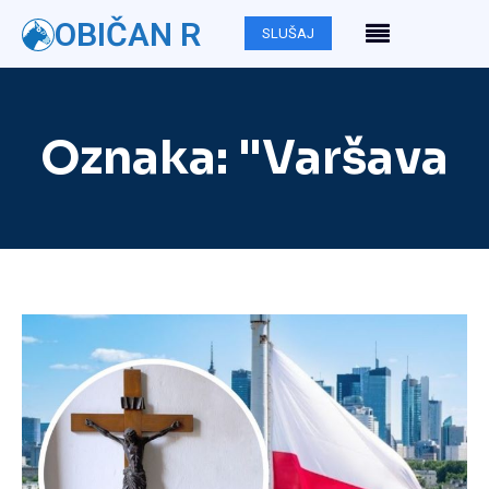
OBIČAN R
SLUŠAJ
Oznaka:
"Varšava