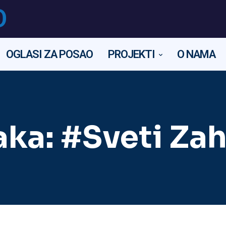
O
OGLASI ZA POSAO
PROJEKTI
O NAMA
aka:
#Sveti Zah