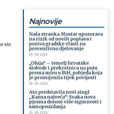
Najnovije
Naša stranka Mostar upozorava
na rizik od novih poplava i
poziva gradske vlasti na
je sin
preventivno djelovanje
05. 08. 2026.
„Oluja“ – temelj hrvatske
slobode i prekretnica na putu
prema miru u BiH, pobjeda koja
je promijenila tijek povijesti
05. 08. 2026.
Ato predstavila novi singl
„Kazna najveća“: Svaka nova
pjesma donosi više sigurnosti i
samopouzdanja
05. 08. 2026.