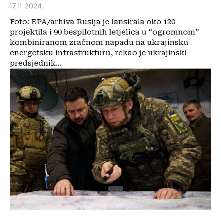
17. 11. 2024.
Foto: EPA/arhiva Rusija je lansirala oko 120
projektila i 90 bespilotnih letjelica u “ogromnom”
kombiniranom zračnom napadu na ukrajinsku
energetsku infrastrukturu, rekao je ukrajinski
predsjednik...