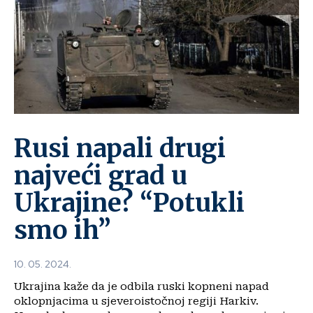
Rusi napali drugi
najveći grad u
Ukrajine? “Potukli
smo ih”
10. 05. 2024.
Ukrajina kaže da je odbila ruski kopneni napad
oklopnjacima u sjeveroistočnoj regiji Harkiv.