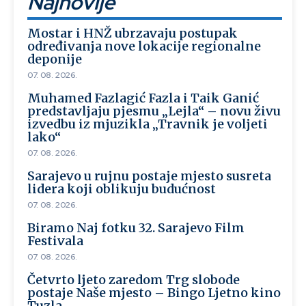
Najnovije
Mostar i HNŽ ubrzavaju postupak
određivanja nove lokacije regionalne
deponije
07. 08. 2026.
Muhamed Fazlagić Fazla i Taik Ganić
predstavljaju pjesmu „Lejla“ – novu živu
izvedbu iz mjuzikla „Travnik je voljeti
lako“
07. 08. 2026.
Sarajevo u rujnu postaje mjesto susreta
lidera koji oblikuju budućnost
07. 08. 2026.
Biramo Naj fotku 32. Sarajevo Film
Festivala
07. 08. 2026.
Četvrto ljeto zaredom Trg slobode
postaje Naše mjesto – Bingo Ljetno kino
Tuzla