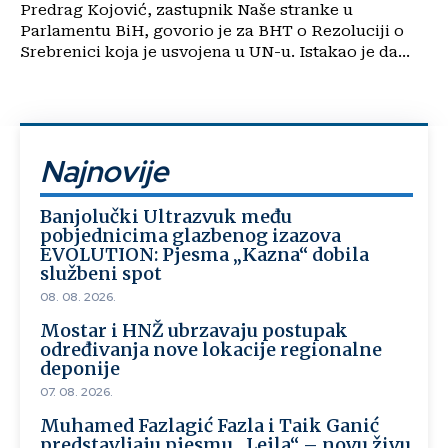
Predrag Kojović, zastupnik Naše stranke u
Parlamentu BiH, govorio je za BHT o Rezoluciji o
Srebrenici koja je usvojena u UN-u. Istakao je da...
Najnovije
Banjolučki Ultrazvuk među
pobjednicima glazbenog izazova
EVOLUTION: Pjesma „Kazna“ dobila
službeni spot
08. 08. 2026.
Mostar i HNŽ ubrzavaju postupak
određivanja nove lokacije regionalne
deponije
07. 08. 2026.
Muhamed Fazlagić Fazla i Taik Ganić
predstavljaju pjesmu „Lejla“ – novu živu