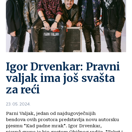
Igor Drvenkar: Pravni
valjak ima još svašta
za reći
23. 05. 2024.
Parni Valjak, jedan od najdugovječnijih
bendova ovih prostora predstavlja novu autorsku
pjesmu "Kad padne mrak". Igor Drvenkar,