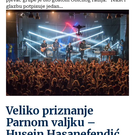
pjevač grupe je bio gostom Običnog radija. "Tekst i
glazbu potpisuje jedan...
Veliko priznanje
Parnom valjku –
Husein Hasanefendić