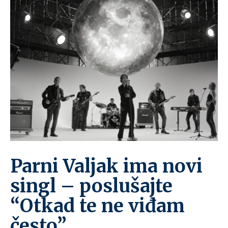
Parni Valjak ima novi
singl – poslušajte
“Otkad te ne viđam
često”