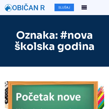
OBIČAN R
SLUŠAJ
Oznaka:
#nova
školska godina