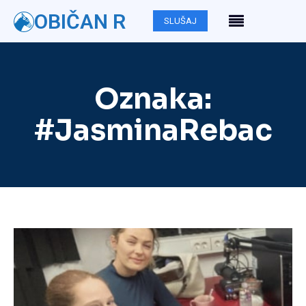
OBIČAN R
SLUŠAJ
Oznaka:
#JasminaRebac