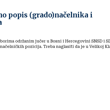
o popis (grado)načelnika i
a
zborima održanim jučer u Bosni i Hercegovini SNSD i S
icija. Treba naglasiti da je u Velikoj Kladuši