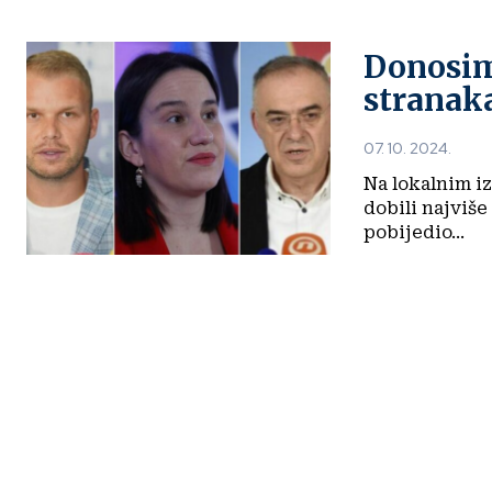
Donosim
stranak
07. 10. 2024.
Na lokalnim i
dobili najviše načelničkih poz
pobijedio...