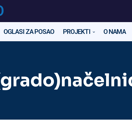
O
OGLASI ZA POSAO
PROJEKTI
O NAMA
grado)načelnic