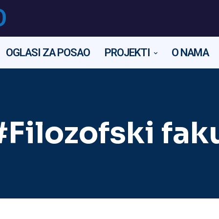
O
OGLASI ZA POSAO
PROJEKTI
O NAMA
#Filozofski fa