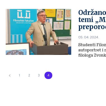
Održano
temi „Ma
preporo
05. 04. 2024.
Studenti Filoz
autoportret i 
filologa Zvonk
1
2
3
4