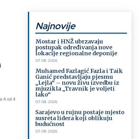
Najnovije
Mostar i HNŽ ubrzavaju
postupak određivanja nove
lokacije regionalne deponije
07. 08. 2026.
i
Muhamed Fazlagić Fazla i Taik
Ganić predstavljaju pjesmu
„Lejla“ – novu živu izvedbu iz
mjuzikla „Travnik je voljeti
lako“
a 4 od 4
07. 08. 2026.
Sarajevo u rujnu postaje mjesto
susreta lidera koji oblikuju
budućnost
07. 08. 2026.