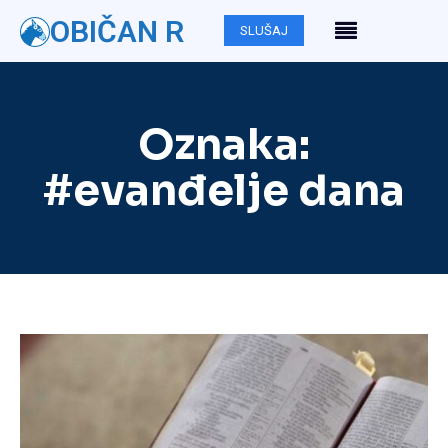
OBIČAN R
SLUŠAJ
Oznaka:
#evanđelje dana