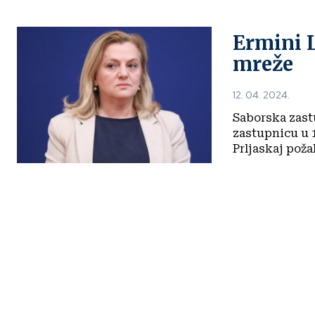
Ermini L
mreže
12. 04. 2024.
Saborska zast
zastupnicu u 1
Prljaskaj požali