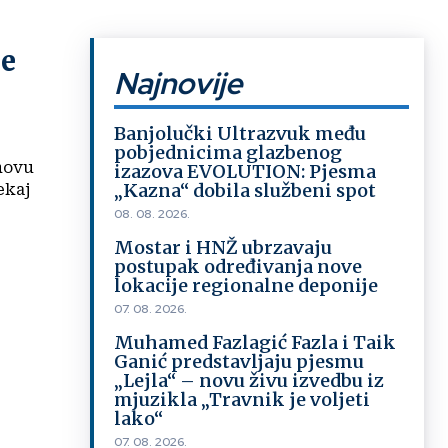
ne
Najnovije
Banjolučki Ultrazvuk među
pobjednicima glazbenog
hovu
izazova EVOLUTION: Pjesma
„Kazna“ dobila službeni spot
ekaj
08. 08. 2026.
Mostar i HNŽ ubrzavaju
postupak određivanja nove
lokacije regionalne deponije
07. 08. 2026.
Muhamed Fazlagić Fazla i Taik
Ganić predstavljaju pjesmu
„Lejla“ – novu živu izvedbu iz
mjuzikla „Travnik je voljeti
lako“
07. 08. 2026.