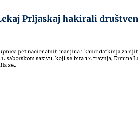
ekaj Prljaskaj hakirali društve
upnica pet nacionalnih manjina i kandidatkinja za nji
1. saborskom sazivu, koji se bira 17. travnja, Ermina L
la se...