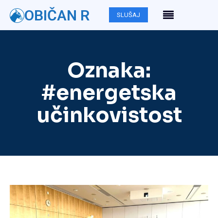
OBIČAN R
SLUŠAJ
Oznaka:
#energetska
učinkovistost