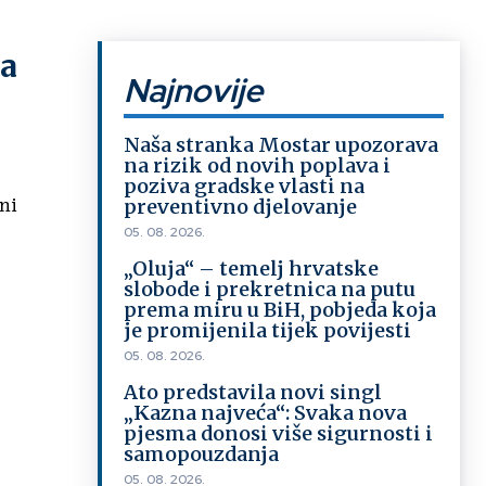
ra
Najnovije
Naša stranka Mostar upozorava
na rizik od novih poplava i
poziva gradske vlasti na
preventivno djelovanje
ni
05. 08. 2026.
„Oluja“ – temelj hrvatske
slobode i prekretnica na putu
prema miru u BiH, pobjeda koja
je promijenila tijek povijesti
05. 08. 2026.
Ato predstavila novi singl
„Kazna najveća“: Svaka nova
pjesma donosi više sigurnosti i
samopouzdanja
05. 08. 2026.