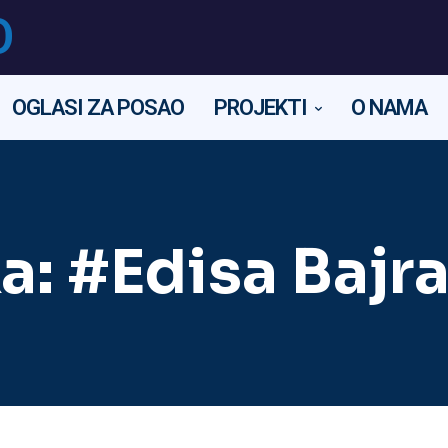
O
OGLASI ZA POSAO
PROJEKTI
O NAMA
a:
#Edisa Bajr