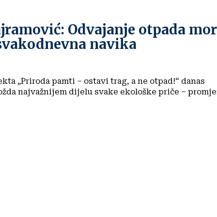
ajramović: Odvajanje otpada mo
 svakodnevna navika
kta „Priroda pamti – ostavi trag, a ne otpad!“ danas
žda najvažnijem dijelu svake ekološke priče – promje