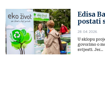
Edisa B
postati
28. 04. 2026.
U sklopu proje
govorimo o mo
svijesti. Jer...