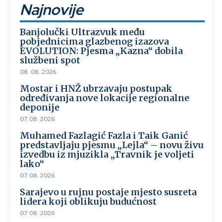
Najnovije
Banjolučki Ultrazvuk među
pobjednicima glazbenog izazova
EVOLUTION: Pjesma „Kazna“ dobila
službeni spot
08. 08. 2026.
Mostar i HNŽ ubrzavaju postupak
određivanja nove lokacije regionalne
deponije
07. 08. 2026.
Muhamed Fazlagić Fazla i Taik Ganić
predstavljaju pjesmu „Lejla“ – novu živu
izvedbu iz mjuzikla „Travnik je voljeti
lako“
07. 08. 2026.
Sarajevo u rujnu postaje mjesto susreta
lidera koji oblikuju budućnost
07. 08. 2026.