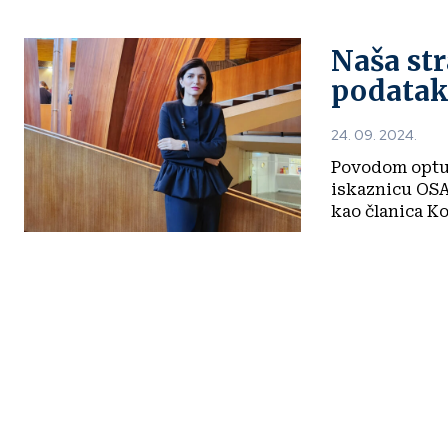
Naša str
podataka
24. 09. 2024.
Povodom optuž
iskaznicu OSA-e reagiral
kao članica Ko