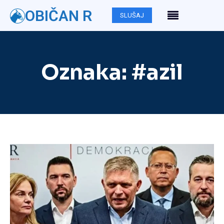
OBIČAN R
SLUŠAJ
Oznaka:
#azil