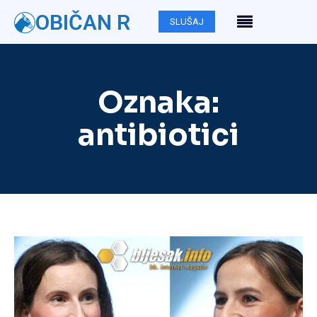
OBIČAN R
SLUŠAJ
Oznaka:
antibiotici