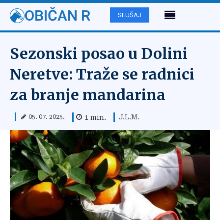
OBIČAN R
SLUŠAJ
Sezonski posao u Dolini
Neretve: Traže se radnici
za branje mandarina
J.L.M.
1
min.
05. 07. 2025.