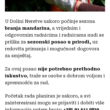
U Dolini Neretve uskoro počinje sezona
branja mandarina
, a vrijednim i
odgovornim radnicima i radnicama nudi se
prilika za
sezonski posao u prirodi,
uz
redovita primanja i mogućnost dogovora
za smještaj.
Za ovaj posao
nije potrebno prethodno
iskustvo
, traže se osobe s dobrom voljom i
spremnošću za rad.
Početak rada planiran je uskoro, a svi
zainteresirani mogu se prijaviti i dobiti više
informacija putem broja:
+385 91 611 9830
.