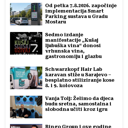
Od petka 7.8.2026. započinje
implementacija Smart
Parking sustava u Gradu
Mostaru
Sedmo izdanje
manifestacije „Kušaj
ljubuška vina“ donosi
vrhunska vina,
gastronomiju i glazbu
Schwarzkopf Hair Lab
karavan stiže u Sarajevo –
besplatno stiliziranje kose
8. i 9. kolovoza
Vanja Tolj: Želimo da djeca
budu sretna, samostalna i
slobodna učiti kroz igru
Bingo Group i ove godine