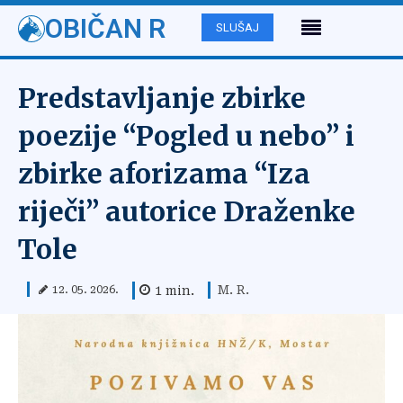
OBIČAN R
SLUŠAJ
Predstavljanje zbirke
poezije “Pogled u nebo” i
zbirke aforizama “Iza
riječi” autorice Draženke
Tole
M. R.
1
min.
12. 05. 2026.