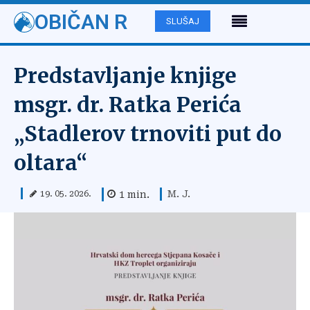
OBIČAN R
SLUŠAJ
Predstavljanje knjige
msgr. dr. Ratka Perića
„Stadlerov trnoviti put do
oltara“
M. J.
1
min.
19. 05. 2026.