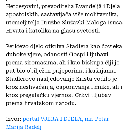
Hercegovini, prevoditelja Evanđeljâ i Djela
apostolskih, sastavljača više molitvenika,
utemeljitelja Družbe Služavki Maloga Isusa,
Hrvata i katolika na glasu svetosti.
Perićevo djelo otkriva Stadlera kao čovjeka
duboke vjere, odanosti Gospi i ljubavi
prema siromasima, ali i kao biskupa čiji je
put bio obilježen prijeporima i kušnjama.
Stadlerovo nasljedovanje Krista vodilo je
kroz neshvaćanja, osporavanja i muke, ali i
kroz pregalačku vjernost Crkvi i ljubav
prema hrvatskom narodu.
Izvor:
portal VJERA I DJELA, mr. Petar
Marija Radelj