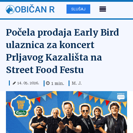
OBIČAN R
SLUŠAJ
Počela prodaja Early Bird
ulaznica za koncert
Prljavog Kazališta na
Street Food Festu
M. J.
1
min.
14. 05. 2026.