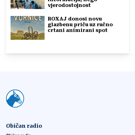
vjerodostojnost
ROXAJ donosi novu
glazbenu priču uz ručno
crtani animirani spot
Običan radio