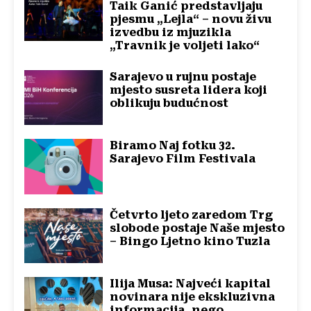
Taik Ganić predstavljaju
pjesmu „Lejla“ – novu živu
izvedbu iz mjuzikla
„Travnik je voljeti lako“
Sarajevo u rujnu postaje
mjesto susreta lidera koji
oblikuju budućnost
Biramo Naj fotku 32.
Sarajevo Film Festivala
Četvrto ljeto zaredom Trg
slobode postaje Naše mjesto
– Bingo Ljetno kino Tuzla
Ilija Musa: Najveći kapital
novinara nije ekskluzivna
informacija, nego