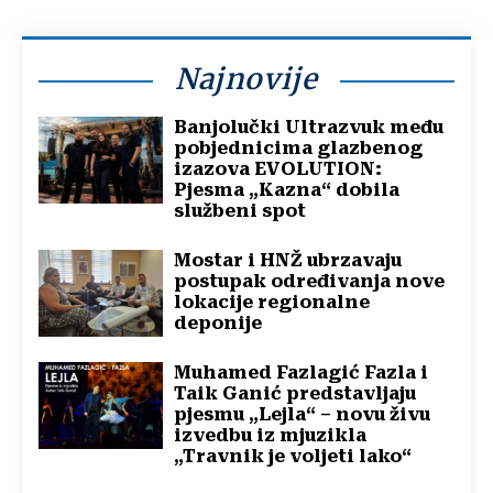
Najnovije
Banjolučki Ultrazvuk među
pobjednicima glazbenog
izazova EVOLUTION:
Pjesma „Kazna“ dobila
službeni spot
Mostar i HNŽ ubrzavaju
postupak određivanja nove
lokacije regionalne
deponije
Muhamed Fazlagić Fazla i
Taik Ganić predstavljaju
pjesmu „Lejla“ – novu živu
izvedbu iz mjuzikla
„Travnik je voljeti lako“