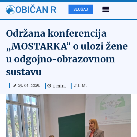
OBIČAN R
SLUŠAJ
Održana konferencija
„MOSTARKA“ o ulozi žene
u odgojno-obrazovnom
sustavu
J.L.M.
1
min.
29. 04. 2025.