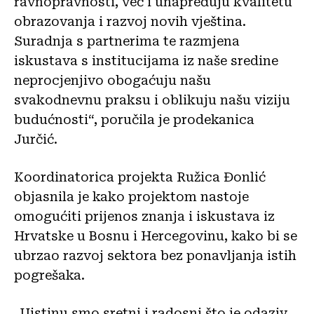
ravnopravnosti, već i unapređuju kvalitetu
obrazovanja i razvoj novih vještina.
Suradnja s partnerima te razmjena
iskustava s institucijama iz naše sredine
neprocjenjivo obogaćuju našu
svakodnevnu praksu i oblikuju našu viziju
budućnosti“, poručila je prodekanica
Jurčić.
Koordinatorica projekta Ružica Đonlić
objasnila je kako projektom nastoje
omogućiti prijenos znanja i iskustava iz
Hrvatske u Bosnu i Hercegovinu, kako bi se
ubrzao razvoj sektora bez ponavljanja istih
pogrešaka.
„Uistinu smo sretni i radosni što je odaziv