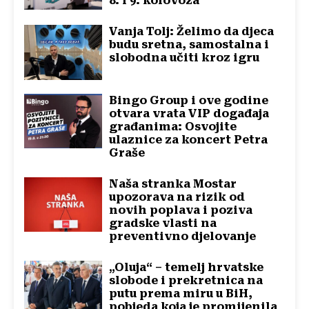
8. i 9. kolovoza
Vanja Tolj: Želimo da djeca
budu sretna, samostalna i
slobodna učiti kroz igru
Bingo Group i ove godine
otvara vrata VIP događaja
građanima: Osvojite
ulaznice za koncert Petra
Graše
Naša stranka Mostar
upozorava na rizik od
novih poplava i poziva
gradske vlasti na
preventivno djelovanje
„Oluja“ – temelj hrvatske
slobode i prekretnica na
putu prema miru u BiH,
pobjeda koja je promijenila