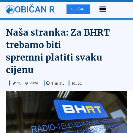
OBIČAN R
SLUŠAJ
Naša stranka: Za BHRT
trebamo biti
spremni platiti svaku
cijenu
M. R.
1
min.
25. 09. 2024.