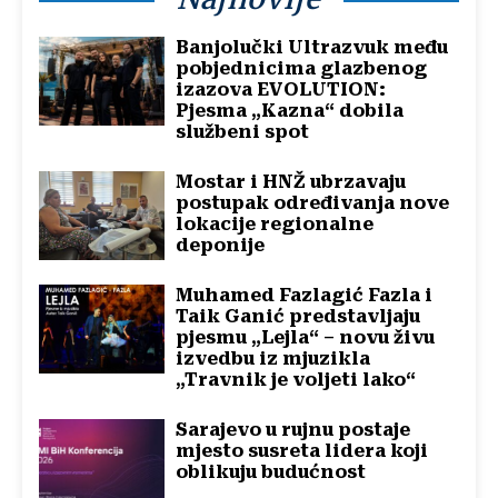
Banjolučki Ultrazvuk među
pobjednicima glazbenog
izazova EVOLUTION:
Pjesma „Kazna“ dobila
službeni spot
Mostar i HNŽ ubrzavaju
postupak određivanja nove
lokacije regionalne
deponije
Muhamed Fazlagić Fazla i
Taik Ganić predstavljaju
pjesmu „Lejla“ – novu živu
izvedbu iz mjuzikla
„Travnik je voljeti lako“
Sarajevo u rujnu postaje
mjesto susreta lidera koji
oblikuju budućnost