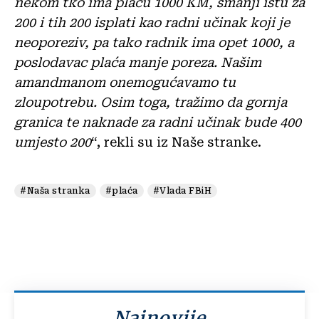
nekom tko ima plaću 1000 KM, smanji istu za
200 i tih 200 isplati kao radni učinak koji je
neoporeziv, pa tako radnik ima opet 1000, a
poslodavac plaća manje poreza. Našim
amandmanom onemogućavamo tu
zloupotrebu. Osim toga, tražimo da gornja
granica te naknade za radni učinak bude 400
umjesto 200
“, rekli su iz Naše stranke.
#Naša stranka
#plaća
#Vlada FBiH
Najnovije